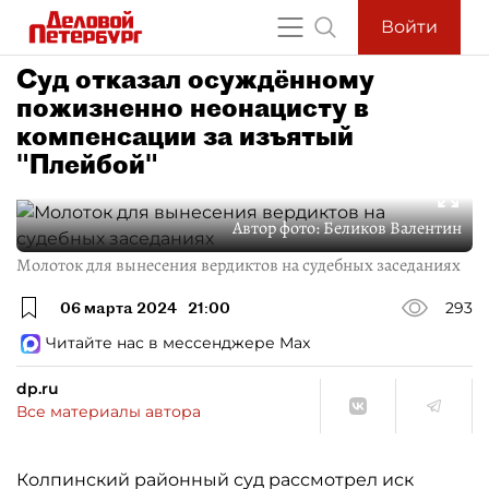
Войти
Суд отказал осуждённому
пожизненно неонацисту в
компенсации за изъятый
"Плейбой"
Автор фото:
Беликов Валентин
Молоток для вынесения вердиктов на судебных заседаниях
06 марта 2024
21:00
293
Читайте нас в мессенджере Max
dp.ru
Все материалы автора
Колпинский районный суд рассмотрел иск