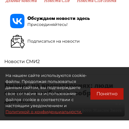
Деловые новости
Новости СПб
Новости СПб сегодня
Обсуждаем новости здесь
Присоединяйтесь!
Подписаться на новости
Новости СМИ2
На нашем сайте используются cookie-
файлы. Продолжая пользоваться
Бизнес на впечатлениях: люди
данным сайтом, вы подтверждаете
платят за событие, собранное
Понятно
свое согласие на использование
для них
файлов cookie в соответствии с
настоящим уведомлением и
Автор фото:
Максим Змеев
Политикой о конфиденциальности.
04 августа 2026
15:51
2875