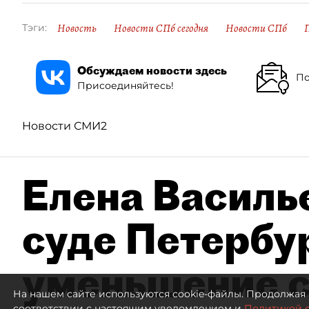
Новость
Новости СПб сегодня
Новости СПб
Тэги:
Обсуждаем новости здесь
По
Присоединяйтесь!
Новости СМИ2
Елена Василье
суде Петербу
уменьшение с
На нашем сайте используются cookie-файлы. Продолжая 
соответствии с настоящим уведомлением и
Политикой 