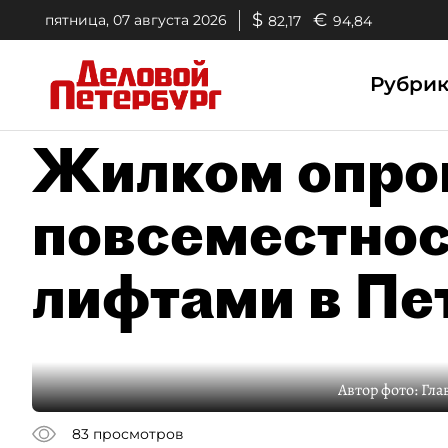
$
€
пятница, 07 августа 2026
82,17
94,84
Рубри
Жилком опро
повсеместнос
лифтами в Пе
Автор фото:
Гла
83
просмотров