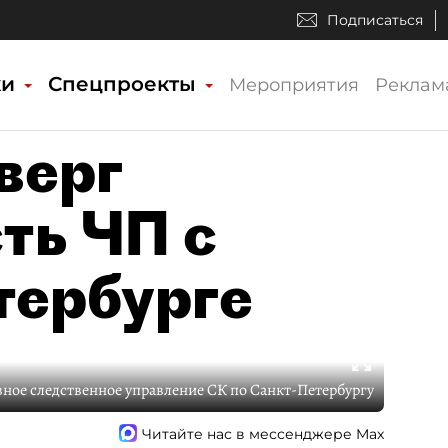
Подписаться
ки
Спецпроекты
Мероприятия
Реклам
верг
ть ЧП с
тербурге
вное следственное управление СК по Санкт-Петербургу
Читайте нас в мессенджере Max