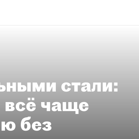
ьными стали:
 всё чаще
ию без