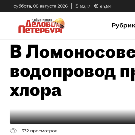
$
€
суббота, 08 августа 2026
82,17
94,84
Рубри
В Ломоносове
водопровод п
хлора
332
просмотров