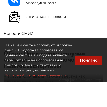
Присоединяйтесь!
Подписаться на новости
Новости СМИ2
На нашем сайте используются cookie-
файлы. Продолжая пользоваться
Обход Приозерска получил
данным сайтом, вы подтверждаете
отрицательное заключение
Понятно
свое согласие на использование
Главгосэкспертизы
файлов cookie в соответствии с
настоящим уведомлением и
Политикой о конфиденциальности.
Автор фото:
Ковалёв Пётр
Трасса "Сортавала" также известна как Новоприозерское
шоссе
10 августа 2026
00:03
920