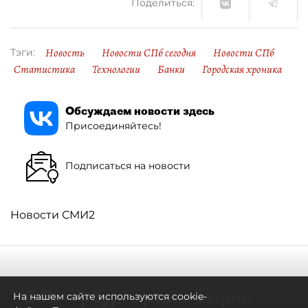
Поделиться:
Новость
Новости СПб сегодня
Новости СПб
Тэги:
Статистика
Технологии
Банки
Городская хроника
Обсуждаем новости здесь
Присоединяйтесь!
Подписаться на новости
Новости СМИ2
В Петербурге резко вырос
На нашем сайте используются cookie-