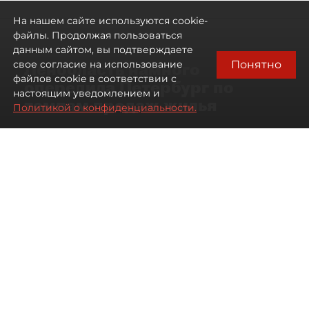
На нашем сайте используются cookie-
файлы. Продолжая пользоваться
данным сайтом, вы подтверждаете
Понятно
свое согласие на использование
Ленобласть намного
файлов cookie в соответствии с
опередила Петербург по
настоящим уведомлением и
темпам продаж жилья
Политикой о конфиденциальности.
07 августа 2026
17:57
93
Читайте нас в мессенджере Max
Павел Никифоров
Все материалы автора
Автор фото:
Сергей Ермохин / "ДП"
В июле 2026 года зарегистрированные продажи
квартир и апартаментов в новостройках