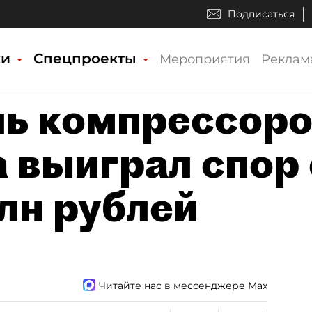
Подписаться
ки
Спецпроекты
Мероприятия
Реклам
ь компрессор
 выиграл спор 
лн рублей
Читайте нас в мессенджере Max