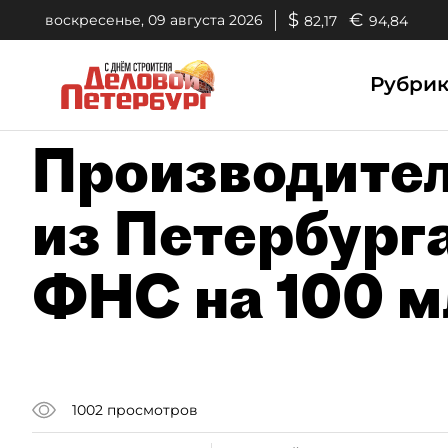
$
€
воскресенье, 09 августа 2026
82,17
94,84
Рубри
Производител
из Петербурга
ФНС на 100 м
1002
просмотров