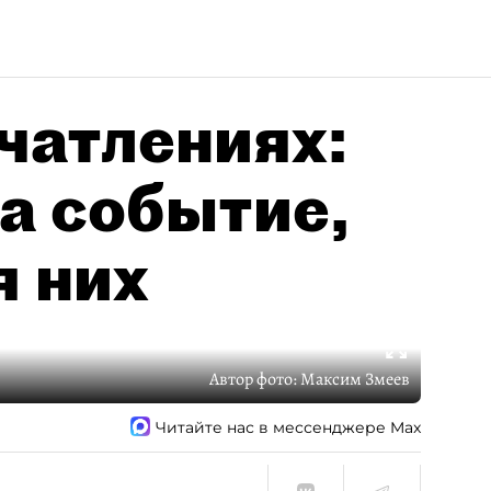
чатлениях:
а событие,
я них
Автор фото:
Максим Змеев
Читайте нас в мессенджере Max