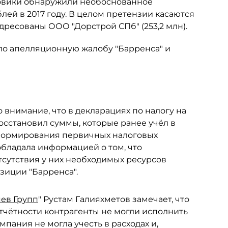
говики обнаружили необоснованное
лей в 2017 году. В целом претензии касаются
дресованы ООО "Дорстрой СПб" (253,2 млн).
ло апелляционную жалобу "Барренса" и
о внимание, что в декларациях по налогу на
восстановил суммы, которые ранее учёл в
 формирования первичных налоговых
обладала информацией о том, что
тсутствия у них необходимых ресурсов
позиции "Барренса".
ев Групп
" Рустам Галияхметов замечает, что
отчётности контрагенты не могли исполнить
мпания не могла учесть в расходах и,