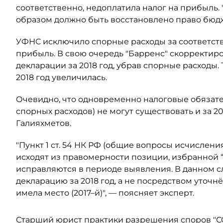
соответственно, недоплатила налог на прибыль.
образом должно быть восстановлено право бюдж
УФНС исключило спорные расходы за соответст
прибыль. В свою очередь "Барренс" скорректиро
декларации за 2018 год, убрав спорные расходы.
2018 год увеличилась.
Очевидно, что одновременно налоговые обязат
спорных расходов) не могут существовать и за 201
Галияхметов.
"Пункт 1 ст. 54 НК РФ (общие вопросы исчислени
исходят из правомерности позиции, избранной
исправляются в периоде выявления. В данном сл
декларацию за 2018 год, а не посредством уточн
имела место (2017–й)", — поясняет эксперт.
Старший юрист практики разрешения споров "
С