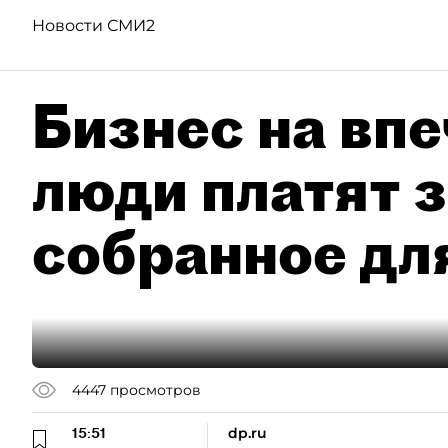
Новости СМИ2
Бизнес на впе
люди платят з
собранное дл
4447
просмотров
15:51
dp.ru