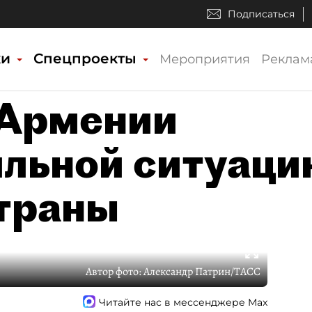
Подписаться
ки
Спецпроекты
Мероприятия
Реклам
Армении
ильной ситуац
страны
Автор фото:
Александр Патрин/ТАСС
Читайте нас в мессенджере Max