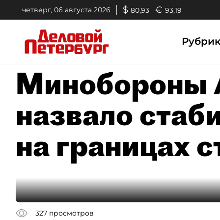
$
€
четверг, 06 августа 2026
80,93
93,19
Рубри
Минобороны 
назвало стаб
на границах 
327
просмотров