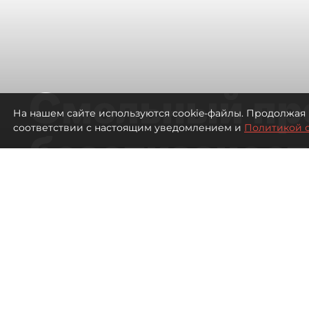
Смольный пр
На нашем сайте используются cookie-файлы. Продолжая 
соответствии с настоящим уведомлением и
Политикой 
безотказност
согласовании
ЛСР
294
просмотров