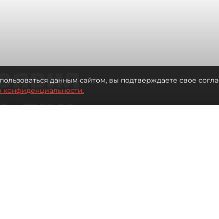
оявил
пользоваться данным сайтом, вы подтверждаете свое согла
о конфиденциальности.
ь при
 жилья для
Читайте нас в мессенджере Max