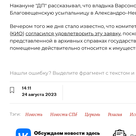
Накануне "ДП" рассказывал, что владыка Варсо
Благовещенскую усыпальницу в Александро–Нев
Вечером того же дня стало известно, что коми
(
КИО
)
согласился удовлетворить эту заявку
, пос
представленной в архивных справках государст
помещение действительно относится к имущест
Нашли ошибку? Выделите фрагмент с текстом 
14:11
24 августа 2023
Новость
Новости СПб
Церковь
Религия
Ис
Тэги:
Обсуждаем новости здесь
По