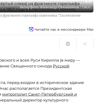
Автор фото:
Александр Овчинников / ТАСС
 на фрагменте горельефа памятника "Тысячелетие
Читайте нас в мессенджере Max
вского и всея Руси Кирилла (в миру —
дание Священного синода
Русской
ста, перед входом в историческое здание
йчас располагается Президентская
и
митрополит Санкт-Петербургский и
енеральный директор культурного