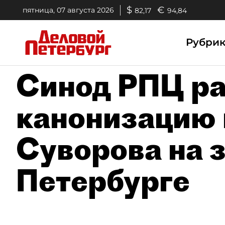
$
€
пятница, 07 августа 2026
82,17
94,84
Рубри
Синод РПЦ р
канонизацию 
Суворова на 
Петербурге