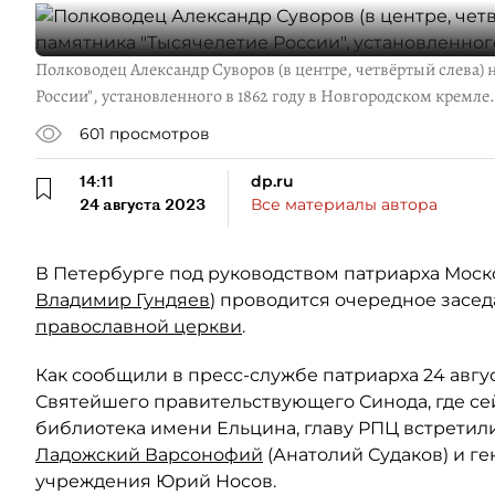
Полководец Александр Суворов (в центре, четвёртый слева)
России", установленного в 1862 году в Новгородском кремле.
601
просмотров
14:11
dp.ru
24 августа 2023
Все материалы автора
В Петербурге под руководством патриарха Моско
Владимир Гундяев
) проводится очередное засе
православной церкви
.
Как сообщили в пресс-службе патриарха 24 авгу
Святейшего правительствующего Синода, где се
библиотека имени Ельцина, главу РПЦ встретил
Ладожский Варсонофий
(Анатолий Судаков) и г
учреждения Юрий Носов.