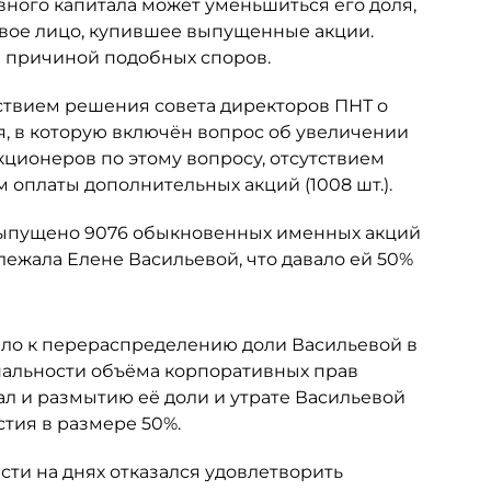
вного капитала может уменьшиться его доля,
овое лицо, купившее выпущенные акции.
ся причиной подобных споров.
ствием решения совета директоров ПНТ о
я, в которую включён вопрос об увеличении
кционеров по этому вопросу, отсутствием
 оплаты дополнительных акций (1008 шт.).
 выпущено 9076 обыкновенных именных акций
ежала Елене Васильевой, что давало ей 50%
ело к перераспределению доли Васильевой в
альности объёма корпоративных прав
ал и размытию её доли и утрате Васильевой
тия в размере 50%.
ти на днях отказался удовлетворить