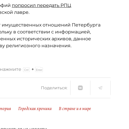
нофий
попросил передать РПЦ
ской лавре.
тет имущественных отношений Петербурга
кольку в соответствии с информацией,
венных исторических архивов, данное
ву религиозного назначения.
и нажмите
+
Поделиться:
тория
Городская хроника
В стране и в мире
дписаться на новости