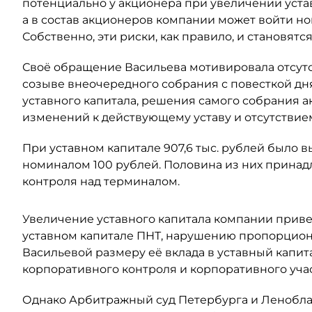
потенциально у акционера при увеличении уста
а в состав акционеров компании может войти н
Собственно, эти риски, как правило, и становят
Своё обращение Васильева мотивировала отсут
созыве внеочередного собрания с повесткой дн
уставного капитала, решения самого собрания а
изменений к действующему уставу и отсутствием
При уставном капитале 907,6 тыс. рублей было
номиналом 100 рублей. Половина из них принадл
контроля над терминалом.
Увеличение уставного капитала компании прив
уставном капитале ПНТ, нарушению пропорцион
Васильевой размеру её вклада в уставный капит
корпоративного контроля и корпоративного учас
Однако Арбитражный суд Петербурга и Леноблас