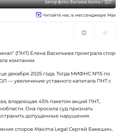
Автор фото:
Ваганов Антон / "ДП"
Читайте нас в мессенджере Max
нал" (ПНТ) Елена Васильева проиграла спор
ала компании.
це декабря 2025 года. Тогда МИФНС №15 по
ЮЛ — увеличение уставного капитала ПНТ с
ьева, владеющая 45% пакетом акций ПНТ,
нобласти. Она просила суд признать
 устранить допущенные нарушения.
шения споров Maxima Legal Сергей Бакешин,