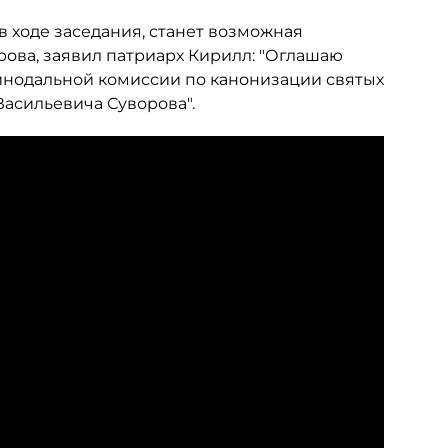
в ходе заседания, станет возможная
ова, заявил патриарх Кирилл: "Оглашаю
синодальной комиссии по канонизации святых
асильевича Суворова".