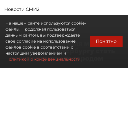
Новости СМИ2
На нашем сайте используются cookie-
файлы. Продолжая пользоваться
данным сайтом, вы подтверждаете
Понятно
свое согласие на использование
"Безальтернативная модель":
файлов cookie в соответствии с
что мешает Петербургу стать
настоящим уведомлением и
полицентричным городом
Политикой о конфиденциальности.
Районы массовой застройки в
Петербурге стали развиваться
неравномерно
08 августа 2026
00:10
620
Читайте нас в мессенджере Max
Павел Никифоров