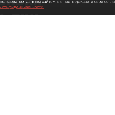
пользоваться данным сайтом, вы подтверждаете свое согла
о конфиденциальности.
ь при
 жилья для
Читайте нас в мессенджере Max
 Иванова