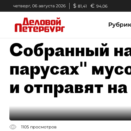
$
€
четверг, 06 августа 2026
81,41
94,06
Рубри
Собранный н
парусах" мус
и отправят на
1105
просмотров