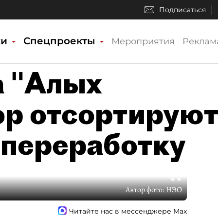
Подписаться
ки
Спецпроекты
Мероприятия
Реклам
а "Алых
ор отсортирую
 переработку
Автор фото:
НЭО
Читайте нас в мессенджере Max