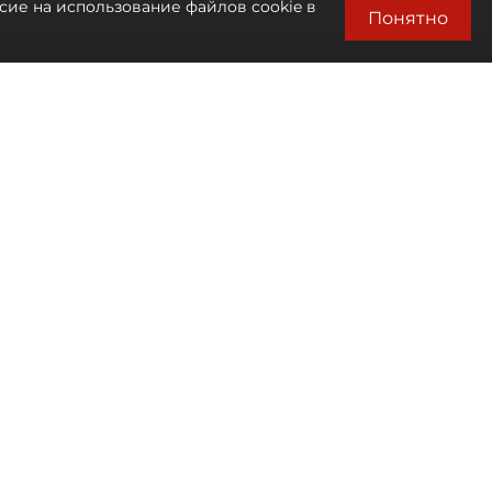
сие на использование файлов cookie в
Понятно
Автор фото:
Сергей Ермохин / "ДП"