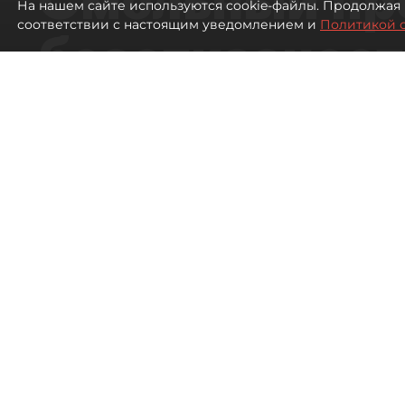
На нашем сайте используются cookie-файлы. Продолжая 
соответствии с настоящим уведомлением и
Политикой 
безотказност
согласовании
ЛСР
1571
просмотров
16:37
Павел Никифоров, Евгения
06 августа 2026
Все материалы автора