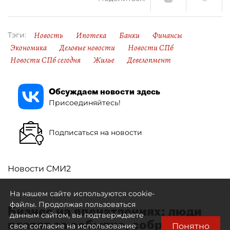
Новость
Ипотека
Банки
Финансы
Тэги:
Экономика
Деловые новости
Новости СПб
Новости СПб сегодня
Жилье
Девелопмент
Обсуждаем новости здесь
Присоединяйтесь!
Подписаться на новости
Новости СМИ2
На нашем сайте используются cookie-
файлы. Продолжая пользоваться
Бизнес на впечатлениях: люди
данным сайтом, вы подтверждаете
платят за событие, собранное
Понятно
свое согласие на использование