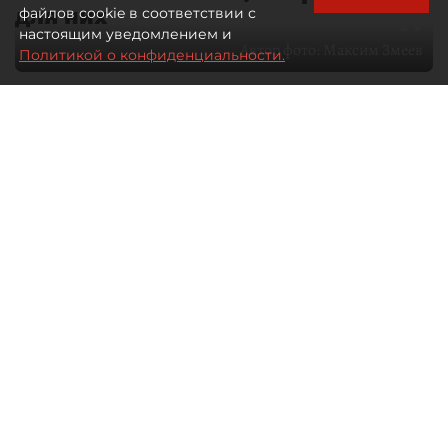
для них
файлов cookie в соответствии с
настоящим уведомлением и
Автор фото:
Максим Змеев
Политикой о конфиденциальности.
04 августа 2026
15:51
4416
Читайте нас в мессенджере Max
dp.ru
Все материалы автора
Летний календарь событий
обогатился во многих регионах.
Сегмент сегодня привлекателен как
для культурных институтов, так и для
бизнеса из "непрофильных" сфер.
Каким должен быть современный
фестиваль, чтобы оставаться
востребованным в условиях высокой
конкуренции, а также почему зритель