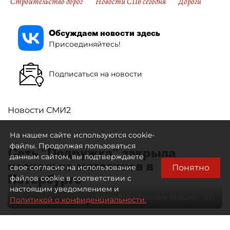
Строительство дорог
Новости СПб сегодня
Дороги
Обсуждаем новости здесь
Присоединяйтесь!
Подписаться на новости
Новости СМИ2
На нашем сайте используются cookie-
файлы. Продолжая пользоваться
Сеть "Подружка" закрыла
данным сайтом, вы подтверждаете
несколько магазинов в
Понятно
свое согласие на использование
Петербурге
файлов cookie в соответствии с
настоящим уведомлением и
Автор фото:
Тихонов Михаил/ "ДП"
Политикой о конфиденциальности.
10 августа 2026
00:04
141