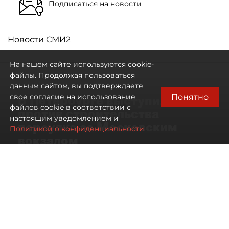
Подписаться на новости
Новости СМИ2
На нашем сайте используются cookie-
файлы. Продолжая пользоваться
данным сайтом, вы подтверждаете
Понятно
свое согласие на использование
В Петербурге выступили
файлов cookie в соответствии с
против строительства
настоящим уведомлением и
переулка за Московским
Политикой о конфиденциальности.
вокзалом
06 августа 2026
13:56
173
Читайте нас в мессенджере Max
Дарья Кильцова
Все материалы автора