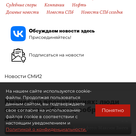
Судебные споры
Компании
Нефть
Деловые новости
Новости СПб
Новости СПб сегодня
Обсуждаем новости здесь
Присоединяйтесь!
Подписаться на новости
Новости СМИ2
На нашем сайте используются cookie-
файлы. Продолжая пользоваться
Бизнес на впечатлениях: люди
данным сайтом, вы подтверждаете
платят за событие, собранное
Понятно
свое согласие на использование
для них
файлов cookie в соответствии с
настоящим уведомлением и
Автор фото:
Максим Змеев
Политикой о конфиденциальности.