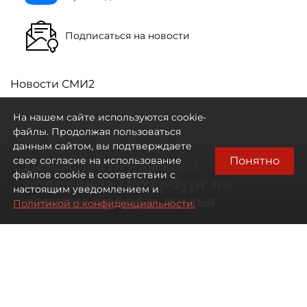
Подписаться на новости
Новости СМИ2
На нашем сайте используются cookie-
файлы. Продолжая пользоваться
данным сайтом, вы подтверждаете
Понятно
свое согласие на использование
Ленобласть намного
файлов cookie в соответствии с
опередила Петербург по
настоящим уведомлением и
темпам продаж жилья
Политикой о конфиденциальности.
07 августа 2026
17:57
130
Читайте нас в мессенджере Max
Павел Никифоров