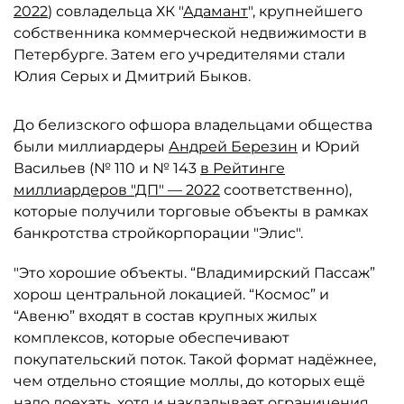
2022
) совладельца ХК "
Адамант
", крупнейшего
собственника коммерческой недвижимости в
Петербурге. Затем его учредителями стали
Юлия Серых и Дмитрий Быков.
До белизского офшора владельцами общества
были миллиардеры
Андрей Березин
и Юрий
Васильев (№ 110 и № 143
в Рейтинге
миллиардеров "ДП" — 2022
соответственно),
которые получили торговые объекты в рамках
банкротства стройкорпорации "Элис".
"Это хорошие объекты. “Владимирский Пассаж”
хорош центральной локацией. “Космос” и
“Авеню” входят в состав крупных жилых
комплексов, которые обеспечивают
покупательский поток. Такой формат надёжнее,
чем отдельно стоящие моллы, до которых ещё
надо доехать, хотя и накладывает ограничения