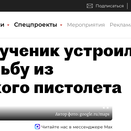
Подписаться
ки
Спецпроекты
Мероприятия
Реклам
 ученик устрои
ьбу из
ого пистолета
Автор фото:
google.ru/maps
Читайте нас в мессенджере Max