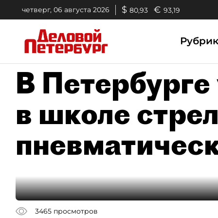
$
€
четверг, 06 августа 2026
80,93
93,19
Рубри
В Петербурге
в школе стрел
пневматическ
3465
просмотров