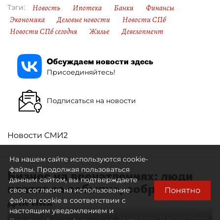
Новость
Ипотека
Банки
Финансы
Тэги:
Экономика
Деловые новости
Новости СПб
Новости СПб сегодня
Жилье
Девелопмент
Обсуждаем новости здесь
Присоединяйтесь!
Подписаться на новости
Новости СМИ2
На нашем сайте используются cookie-
файлы. Продолжая пользоваться
Бизнес на впечатлениях: люди
данным сайтом, вы подтверждаете
платят за событие, собранное
Понятно
свое согласие на использование
для них
файлов cookie в соответствии с
настоящим уведомлением и
Автор фото:
Максим Змеев