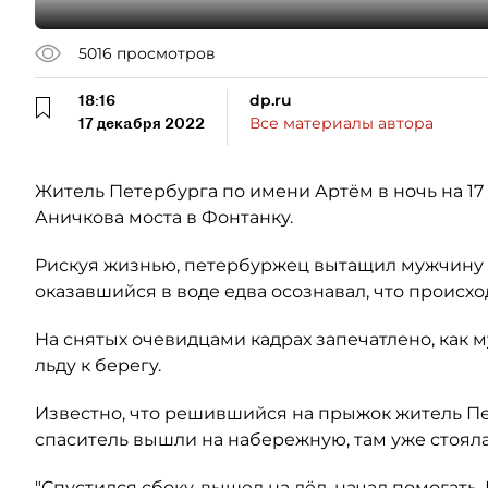
5016
просмотров
18:16
dp.ru
17 декабря 2022
Все материалы автора
Житель Петербурга по имени Артём в ночь на 17
Аничкова моста в Фонтанку.
Рискуя жизнью, петербуржец вытащил мужчину и
оказавшийся в воде едва осознавал, что происхо
На снятых очевидцами кадрах запечатлено, как м
льду к берегу.
Известно, что решившийся на прыжок житель Пет
спаситель вышли на набережную, там уже стоял
"Спустился сбоку, вышел на лёд, начал помогать