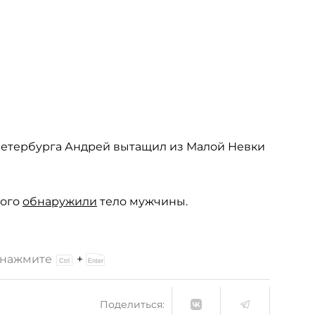
ь Петербурга Андрей вытащил из Малой Невки
кого
обнаружили
тело мужчины.
и нажмите
+
Поделиться: