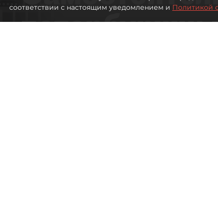
соответствии с настоящим уведомлением и
Политикой 
петербуржцы
ездят в Турц
покупки туро
Петербуржцы стали чаще отдыхать в
961
просмотров
00:05
Дарья Дмитриева
08 августа 2026
Все материалы автора