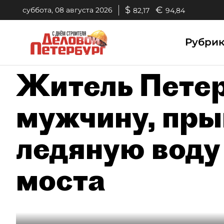
$
€
суббота, 08 августа 2026
82,17
94,84
Рубри
Житель Петер
мужчину, пры
ледяную воду
моста