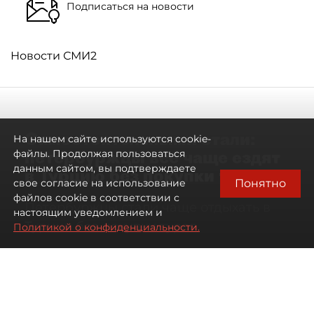
Подписаться на новости
Новости СМИ2
Самостоятельными стали:
На нашем сайте используются cookie-
петербуржцы всё чаще ездят
файлы. Продолжая пользоваться
данным сайтом, вы подтверждаете
в Турцию без покупки туров
Понятно
свое согласие на использование
файлов cookie в соответствии с
Петербуржцы стали чаще отдыхать в
настоящим уведомлением и
Турции без покупки туров
Политикой о конфиденциальности.
08 августа 2026
00:05
2948
Читайте нас в мессенджере Max