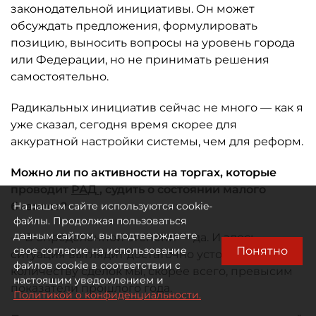
законодательной инициативы. Он может
обсуждать предложения, формулировать
позицию, выносить вопросы на уровень города
или Федерации, но не принимать решения
самостоятельно.
Радикальных инициатив сейчас не много — как я
уже сказал, сегодня время скорее для
аккуратной настройки системы, чем для реформ.
Можно ли по активности на торгах, которые
проводит
РАД
, судить о состоянии малого
бизнеса?
На нашем сайте используются cookie-
файлы. Продолжая пользоваться
данным сайтом, вы подтверждаете
— В определённой степени — да. И здесь
Понятно
свое согласие на использование
ситуация выглядит достаточно устойчиво. По
файлов cookie в соответствии с
количеству сделок мы, скорее всего, превысим
настоящим уведомлением и
показатели прошлого года.
Политикой о конфиденциальности.