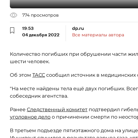
774
просмотров
19:53
dp.ru
04 декабря 2022
Все материалы автора
Количество погибших при обрушении части жил
шести человек.
Об этом
ТАСС
сообщил источник в медицинских 
"На месте найдены тела ещё двух погибших. Всег
собеседник агентства.
Ранее
Следственный комитет
подтвердил гибель
уголовное дело
о причинении смерти по неостор
В третьем подъезде пятиэтажного дома на улиц
Инцидент случился в результате взрыва газа, ко