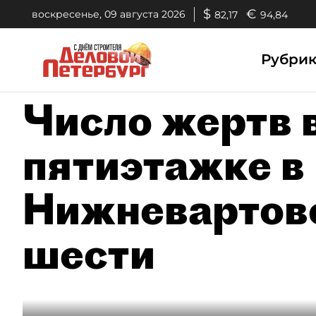
$
€
воскресенье, 09 августа 2026
82,17
94,84
Рубри
Число жертв 
пятиэтажке в
Нижневартовс
шести