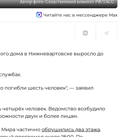
Автор фото:
Следственный комитет РФ/ТАСС
Читайте нас в мессенджере Max
ого дома в Нижневартовске выросло до
службах.
о погибли шесть человек", — заявил
 четырёх человек. Ведомство возбудило
ожности двум и более лицам.
е Мира частично
обрушились два этажа
.
торый прогремел около 18:00. По