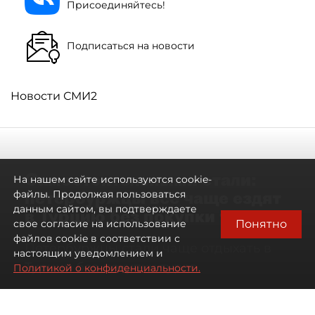
Присоединяйтесь!
Подписаться на новости
Новости СМИ2
Самостоятельными стали:
На нашем сайте используются cookie-
петербуржцы всё чаще ездят
файлы. Продолжая пользоваться
данным сайтом, вы подтверждаете
в Турцию без покупки туров
Понятно
свое согласие на использование
файлов cookie в соответствии с
Петербуржцы стали чаще отдыхать в
настоящим уведомлением и
Турции без покупки туров
Политикой о конфиденциальности.
08 августа 2026
00:05
704