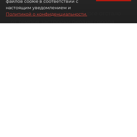
файлов cookie в соответствии с
настоящим уведомлением и
Развитие метро в Петербурге отстало
Политикой о конфиденциальности.
от темпов застройки окраин города
07 августа 2026
00:44
405
Читайте нас в мессенджере Max
Дарья Кильцова
Все материалы автора
Автор фото:
KIRILL SFOTOZ/Shutterstock/FOTODOM
На какой транспорт уповать жителям
новых быстрорастущих районов
Петербурга.