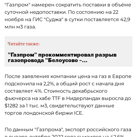
"Газпром" намерен сократить поставки в объёме
суточной недопоставки. По состоянию на 22
ноября на ГИС "Суджа" в сутки поставляется 42,9
млн м3 газа.
Читайте также:
"Газпром" прокомментировал разрыв
газопровода "Белоусово –...
После заявления компании цена на газ в Европе
подскочила на 2,2%, а общий рост с начала дня
составляет 4%. Стоимость декабрьского
фьючерса на хабе TTF в Нидерландах выросла до
$1282 за 1 тыс. м3, свидетельствуют данные
торгов лондонской биржи ICE.
По данным "Газпрома", экспорт российского газа
в январе-октябре 2022 года
снизился на 42,6%
.