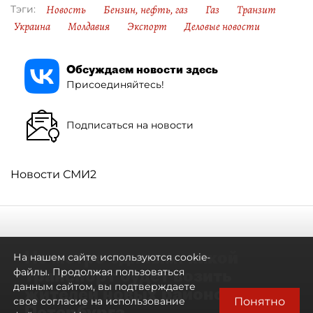
Новость
Бензин, нефть, газ
Газ
Транзит
Тэги:
Украина
Молдавия
Экспорт
Деловые новости
Обсуждаем новости здесь
Присоединяйтесь!
Подписаться на новости
Новости СМИ2
Не метро единым: какой
На нашем сайте используются cookie-
транспорт будет возить
файлы. Продолжая пользоваться
данным сайтом, вы подтверждаете
жителей новых районов
Понятно
свое согласие на использование
Петербурга