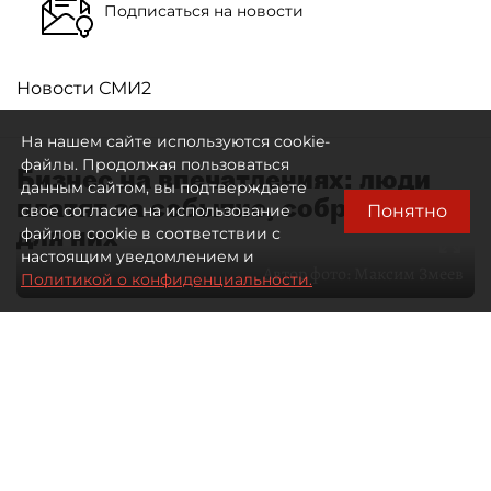
Подписаться на новости
Новости СМИ2
На нашем сайте используются cookie-
файлы. Продолжая пользоваться
Бизнес на впечатлениях: люди
данным сайтом, вы подтверждаете
платят за событие, собранное
Понятно
свое согласие на использование
для них
файлов cookie в соответствии с
настоящим уведомлением и
Автор фото:
Максим Змеев
Политикой о конфиденциальности.
04 августа 2026
15:51
3006
Читайте нас в мессенджере Max
dp.ru
Все материалы автора
Летний календарь событий