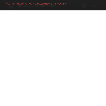
Политикой о конфиденциальности.
06 августа 2026
00:00
2037
Читайте нас в мессенджере Max
Дарья Дмитриева
Все материалы автора
Автор фото:
Мартьян Фролов / "ДП"
Петербургские рестораторы
столкнулись со снижением трафика
и доходов, особенно на Невском
проспекте, где уже второй год подряд
нельзя ставить летние веранды.
По данным Focus Technologies, летом 2026 года
количество заказов в кафе и ресторанах
Петербурга снизилось на 8,1% к лету 2025 года.