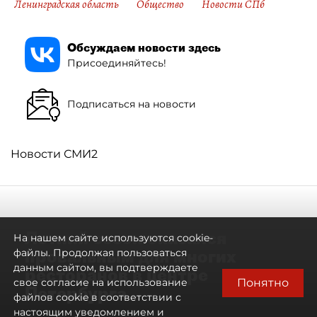
Ленинградская область
Общество
Новости СПб
Обсуждаем новости здесь
Присоединяйтесь!
Подписаться на новости
Новости СМИ2
Летний сезон оказался
На нашем сайте используются cookie-
провальным для многих
файлы. Продолжая пользоваться
данным сайтом, вы подтверждаете
ресторанов в центре
Понятно
свое согласие на использование
Петербурга
файлов cookie в соответствии с
настоящим уведомлением и