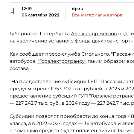
12:19
dp.ru
06 сентября 2022
Все материалы автора
Губернатор Петербурга
Александр Беглов
подпи
на увеличение уставного фонда двух транспорт
Как сообщает пресс-служба Смольного,
"Пассажи
автобусов.
"Горэлектротрансу"
таким образом во
состава.
"На предоставление субсидий ГУП "Пассажиравт
предусмотрено 1 753 302 тыс. рублей, в 2023 и 2024
предоставление субсидий ГУП "Горэлектротранс" в 
— 227 242,7 тыс. руб., в 2024 году — 227 242,7 ты
Субсидии позволят приобрести до конца года 48
класса, а в 2023–2024 годах — 36 автобусов и эле
с помощью средств будет оплачен лизинг 13 низ