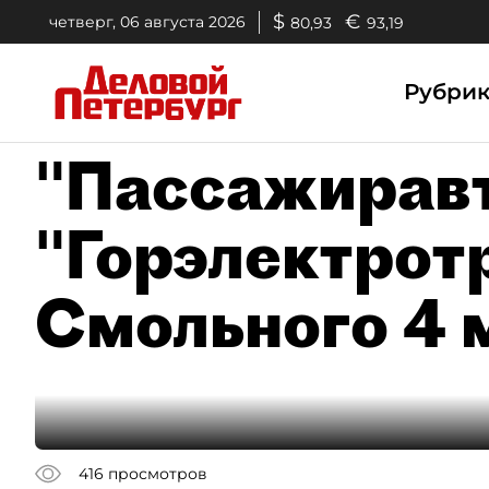
$
€
четверг, 06 августа 2026
80,93
93,19
Рубри
"Пассажиравт
"Горэлектротр
Смольного 4 
416
просмотров