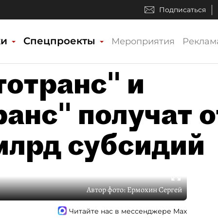
Подписаться
ки
Спецпроекты
Мероприятия
Реклам
отранс" и
анс" получат о
млрд субсидий
Автор фото:
Ермохин Сергей
Читайте нас в мессенджере Max