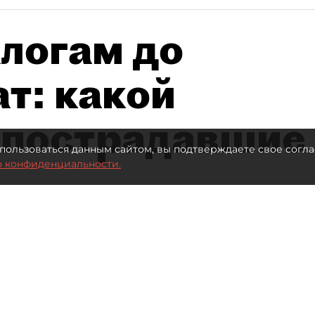
алогам до
т: какой
 пострадавшие
пользоваться данным сайтом, вы подтверждаете свое согла
о конфиденциальности.
 млрд рублей для селлеров WB
Автор фото:
ТАСС