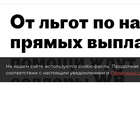
От льгот по н
прямых выпла
помощи ждут
На нашем сайте используются cookie-файлы. Продолжая 
селлеры WB
соответствии с настоящим уведомлением и
Политикой 
Эксперты заявили об ущербе на 300
Склад Wildberries