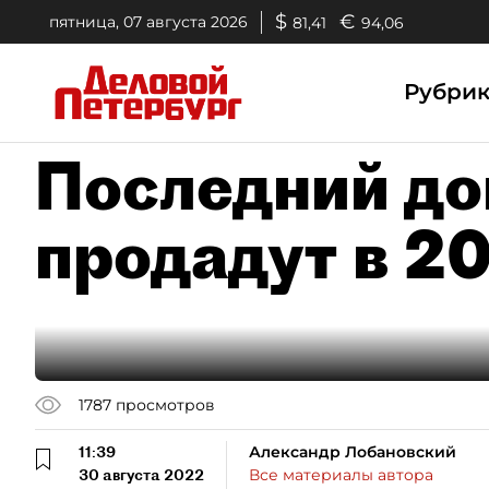
$
€
пятница, 07 августа 2026
81,41
94,06
Рубри
Последний до
продадут в 2
1787
просмотров
11:39
Александр Лобановский
30 августа 2022
Все материалы автора