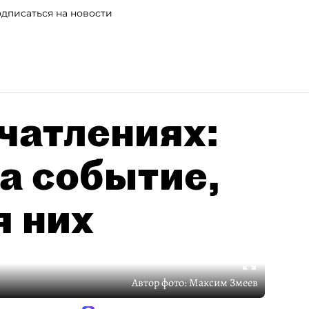
дписаться на новости
чатлениях:
а событие,
я них
Автор фото:
Максим Змеев