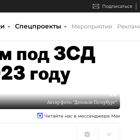
Подписаться
ки
Спецпроекты
Мероприятия
Реклам
м под ЗСД
023 году
Автор фото:
"Деловой Петербург"
Читайте нас в мессенджере Max