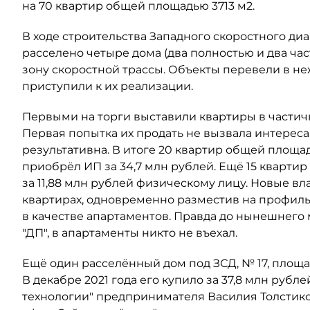
на 70 квартир общей площадью 3713 м2.
В ходе строительства Западного скоростного ди
расселено четыре дома (два полностью и два ча
зону скоростной трассы. Объекты перевели в не
приступили к их реализации.
Первыми на торги выставили квартиры в частично
Первая попытка их продать не вызвала интереса, 
результативна. В итоге 20 квартир общей площадью
приобрёл ИП за 34,7 млн рублей. Ещё 15 кварти
за 11,88 млн рублей физическому лицу. Новые вл
квартирах, одновременно разместив на профиль
в качестве апартаментов. Правда до нынешнего
"ДП", в апартаменты никто не въехал.
Ещё один расселённый дом под ЗСД, № 17, площадь
В декабре 2021 года его купило за 37,8 млн р
технологии" предпринимателя Василия Толстиков