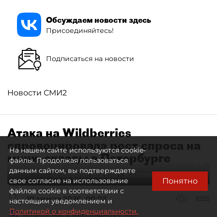
Обсуждаем новости здесь
Присоединяйтесь!
Подписаться на новости
Новости СМИ2
Атака на Wildberries
спровоцировала рост спроса на
На нашем сайте используются cookie-
мини–склады в Петербурге
файлы. Продолжая пользоваться
данным сайтом, вы подтверждаете
Автор фото:
Stokkete / Shutterstock / FOTODOM
Понятно
свое согласие на использование
файлов cookie в соответствии с
10 августа 2026
00:03
1035
настоящим уведомлением и
Политикой о конфиденциальности.
Читайте нас в мессенджере Max