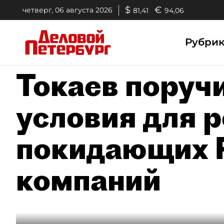
$
€
четверг, 06 августа 2026
81,41
94,06
Рубри
Токаев поруч
условия для 
покидающих 
компаний