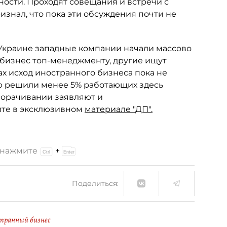
сти. Проходят совещания и встречи с
знал, что пока эти обсуждения почти не
Украине западные компании начали массово
 бизнес топ-менеджменту, другие ищут
х исход иностранного бизнеса пока не
ю решили менее 5% работающих здесь
ворачивании заявляют и
йте в эксклюзивном
материале "ДП".
и нажмите
+
Поделиться:
транный бизнес