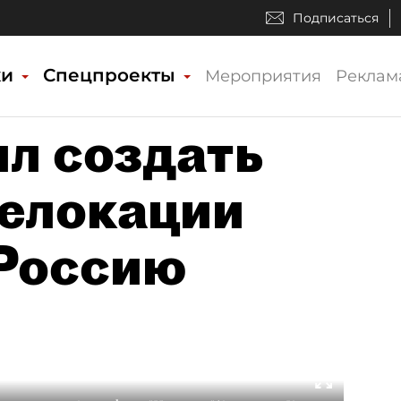
Подписаться
ки
Спецпроекты
Мероприятия
Реклам
ил создать
релокации
Россию