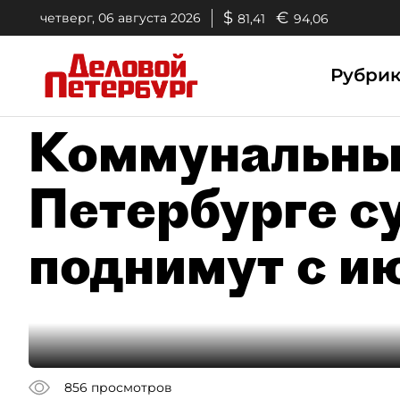
$
€
четверг, 06 августа 2026
81,41
94,06
Рубри
Коммунальны
Петербурге с
поднимут с и
856
просмотров