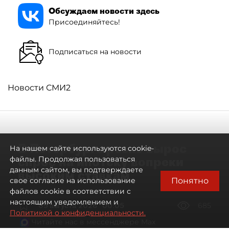
Обсуждаем новости здесь
Присоединяйтесь!
Подписаться на новости
Новости СМИ2
В Петербурге резко вырос
На нашем сайте используются cookie-
спрос на ипотеку вопреки
файлы. Продолжая пользоваться
данным сайтом, вы подтверждаете
высоким ставкам
Понятно
свое согласие на использование
файлов cookie в соответствии с
настоящим уведомлением и
09 августа 2026
00:05
685
Политикой о конфиденциальности.
Читайте нас в мессенджере Max