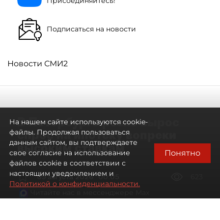
Присоединяйтесь!
Подписаться на новости
Новости СМИ2
В Петербурге резко вырос
На нашем сайте используются cookie-
спрос на ипотеку вопреки
файлы. Продолжая пользоваться
данным сайтом, вы подтверждаете
высоким ставкам
Понятно
свое согласие на использование
файлов cookie в соответствии с
настоящим уведомлением и
09 августа 2026
00:05
623
Политикой о конфиденциальности.
Читайте нас в мессенджере Max
Евгений Петров