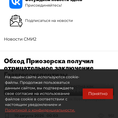
Присоединяйтесь!
Подписаться на новости
Новости СМИ2
Обход Приозерска получил
отрицательное заключение
Главгосэкспертизы
На нашем сайте используются cookie-
файлы. Продолжая пользоваться
данным сайтом, вы подтверждаете
Автор фото:
Ковалёв Пётр
Понятно
свое согласие на использование
Трасса "Сортавала" также известна как Новоприозерское
файлов cookie в соответствии с
настоящим уведомлением и
шоссе
Политикой о конфиденциальности.
10 августа 2026
00:03
951