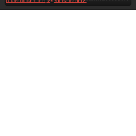
Политикой о конфиденциальности.
06 августа 2026
00:00
103
Читайте нас в мессенджере Max
Елизавета Цветкова
Все материалы автора
Специализированные игровые
магазины Петербурга рискуют
лишиться выручки в связи
с решением Sony прекратить выпуск
дисков для PlayStation.
Спустя месяц обсуждений компания Sony
выступила с официальным заявлением о том,
что она намерена придерживаться заданного
ранее плана по прекращению выпуска дисков