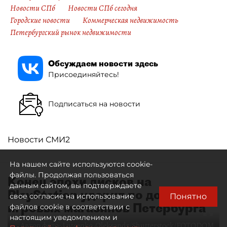
Новости СПб
Новости СПб сегодня
Городские новости
Коммерческая недвижимость
Петербургский рынок недвижимости
Обсуждаем новости здесь
Присоединяйтесь!
Подписаться на новости
Новости СМИ2
На нашем сайте используются cookie-
файлы. Продолжая пользоваться
Конец эпохи дисков на
данным сайтом, вы подтверждаете
PlayStation ударит по доходам
Понятно
свое согласие на использование
игровых магазинов Петербурга
файлов cookie в соответствии с
настоящим уведомлением и
Автор фото:
Lutsenko_Oleksandr/Shutterstock/FOTODOM