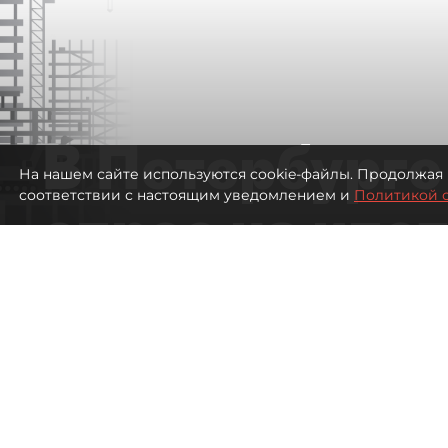
В Петербурге
На нашем сайте используются cookie-файлы. Продолжая 
соответствии с настоящим уведомлением и
Политикой 
спрос на ипо
высоким ста
223
просмотров
00:05
Евгений Петров
09 августа 2026
Все материалы автора