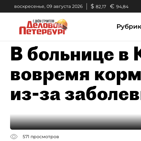
$
€
воскресенье, 09 августа 2026
82,17
94,84
Рубри
В больнице в
вовремя корм
из-за заболе
571
просмотров