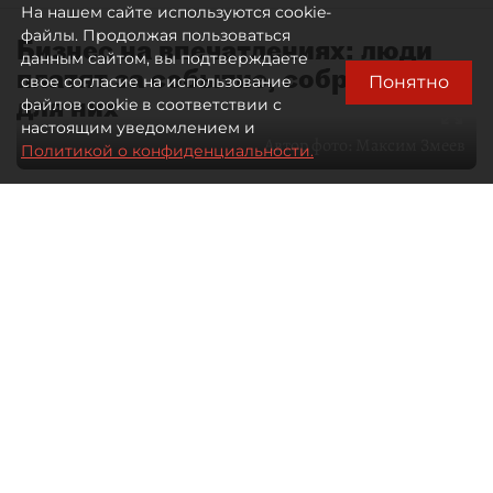
На нашем сайте используются cookie-
файлы. Продолжая пользоваться
Бизнес на впечатлениях: люди
данным сайтом, вы подтверждаете
платят за событие, собранное
Понятно
свое согласие на использование
для них
файлов cookie в соответствии с
настоящим уведомлением и
Автор фото:
Максим Змеев
Политикой о конфиденциальности.
04 августа 2026
15:51
436
Читайте нас в мессенджере Max
dp.ru
Все материалы автора
Летний календарь событий
обогатился во многих регионах.
Сегмент сегодня привлекателен как
для культурных институтов, так и для
бизнеса из "непрофильных" сфер.