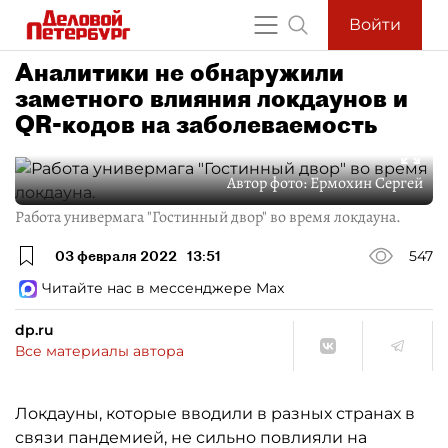
Войти
Аналитики не обнаружили
заметного влияния локдаунов и
QR-кодов на заболеваемость
Автор фото:
Ермохин Сергей
Работа универмага "Гостинный двор" во время локдауна.
03 февраля 2022
13:51
547
Читайте нас в мессенджере Max
dp.ru
Все материалы автора
Локдауны, которые вводили в разных странах в
связи пандемией, не сильно повлияли на