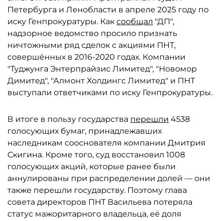
Петербурга и Ленобласти в апреле 2025 году по
иску Генпрокуратуры. Как
сообщал
"ДП",
надзорное ведомство просило признать
ничтожными ряд сделок с акциями ПНТ,
совершённых в 2016-2020 годах. Компании
"Туджунга Энтерпрайзис Лимитед", "Новомор
Димитед", "Алмонт Холдингс Лимитед" и ПНТ
выступали ответчиками по иску Генпрокуратуры.
В итоге в пользу государства
перешли
4538
голосующих бумаг, принадлежавших
наследникам сооснователя компании Дмитрия
Скигина. Кроме того, суд восстановил 1008
голосующих акций, которые ранее были
аннулированы при распределении долей — они
также перешли государству. Поэтому глава
совета директоров ПНТ Васильева потеряла
статус мажоритарного владельца, её доля