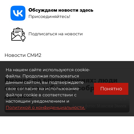
Обсуждаем новости здесь
Присоединяйтесь!
Подписаться на новости
Новости СМИ2
На нашем сайте используются cookie-
файлы. Продолжая пользоваться
Бизнес на впечатлениях: люди
данным сайтом, вы подтверждаете
платят за событие, собранное
Понятно
свое согласие на использование
для них
файлов cookie в соответствии с
настоящим уведомлением и
Автор фото:
Максим Змеев
Политикой о конфиденциальности.
04 августа 2026
15:51
3236
Читайте нас в мессенджере Max