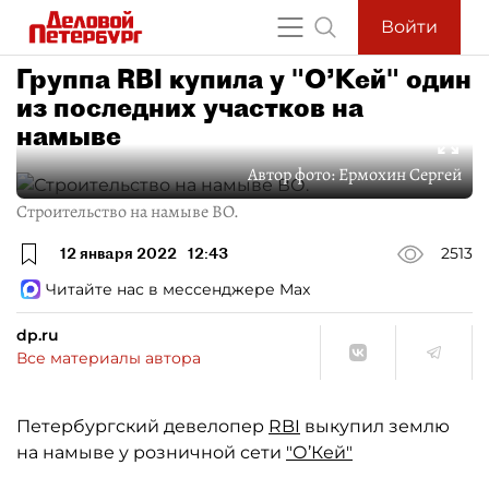
Войти
Группа RBI купила у "О’Кей" один
из последних участков на
намыве
Автор фото:
Ермохин Сергей
Строительство на намыве ВО.
12 января 2022
12:43
2513
Читайте нас в мессенджере Max
dp.ru
Все материалы автора
Петербургский девелопер
RBI
выкупил землю
на намыве у розничной сети
"О’Кей"