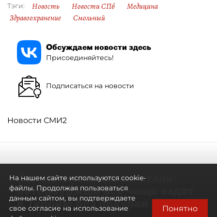
Новость
Новости СПб
Медицина
Тэги:
Здравоохранение
Смольный
Обсуждаем новости здесь
Присоединяйтесь!
Подписаться на новости
Новости СМИ2
Самостоятельными стали:
На нашем сайте используются cookie-
петербуржцы всё чаще ездят
файлы. Продолжая пользоваться
данным сайтом, вы подтверждаете
в Турцию без покупки туров
Понятно
свое согласие на использование