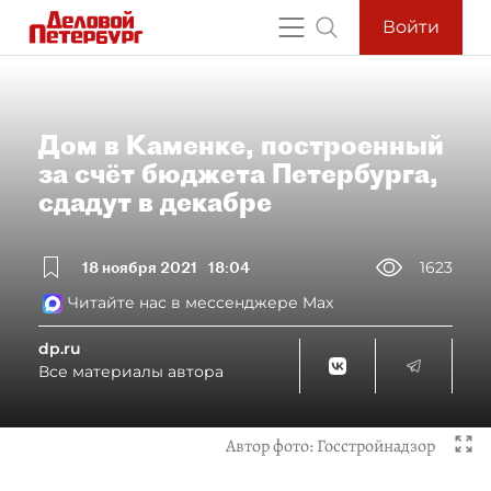
Войти
Дом в Каменке, построенный
за счёт бюджета Петербурга,
сдадут в декабре
18 ноября 2021
18:04
1623
Читайте нас в мессенджере Max
dp.ru
Все материалы автора
Автор фото:
Госстройнадзор