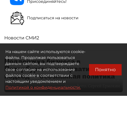
Присоединяйтесь!
Подписаться на новости
Новости СМИ2
На нашем сайте используются cookie-
файлы. Продолжая пользоваться
Поддержка бизнеса в
данным сайтом, вы подтверждаете
Петербурге: консервативный
Понятно
свое согласие на использование
подход — осознанная политика
файлов cookie в соответствии с
настоящим уведомлением и
Автор фото:
Сергей Ермохин
Политикой о конфиденциальности.
27 мая 2026
12:34
3939
Читайте нас в мессенджере Max
Евгения Иванова
Все материалы автора