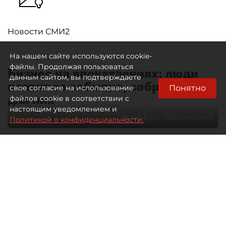
Новости СМИ2
На нашем сайте используются cookie-
файлы. Продолжая пользоваться
Бизнес на впечатлениях: люди
данным сайтом, вы подтверждаете
платят за событие, собранное
Понятно
свое согласие на использование
для них
файлов cookie в соответствии с
настоящим уведомлением и
Автор фото:
Максим Змеев
Политикой о конфиденциальности.
04 августа 2026
15:51
4255
Читайте нас в мессенджере Max
dp.ru
Все материалы автора
Летний календарь событий
обогатился во многих регионах.