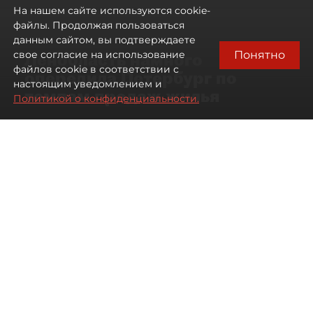
На нашем сайте используются cookie-
файлы. Продолжая пользоваться
данным сайтом, вы подтверждаете
Понятно
свое согласие на использование
Ленобласть намного
файлов cookie в соответствии с
опередила Петербург по
настоящим уведомлением и
темпам продаж жилья
Политикой о конфиденциальности.
07 августа 2026
17:57
33
Читайте нас в мессенджере Max
Павел Никифоров
Все материалы автора
Автор фото:
Сергей Ермохин / "ДП"
В июле 2026 года зарегистрированные продажи
квартир и апартаментов в новостройках