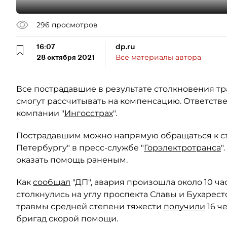
296
просмотров
16:07
dp.ru
28 октября 2021
Все материалы автора
Все пострадавшие в результате столкновения тр
смогут рассчитывать на компенсацию. Ответстве
компании "
Ингосстрах
".
Пострадавшим можно напрямую обращаться к с
Петербургу" в пресс-службе "
Горэлектротранса
"
оказать помощь раненым.
Как
сообщал
"ДП", авария произошла около 10 ча
столкнулись на углу проспекта Славы и Бухарес
травмы средней степени тяжести
получили
16 ч
бригад скорой помощи.