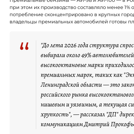
Премиальные бензины — АИ-98 и АИ-100 — в Ро
при этом их производство составляло менее 1% 
потребление сконцентрировано в крупных город
владельцы премиальных автомобилей готовы пла
“
"До лета 2026 года структура спро
выбирали около 49% автолюбителей,
высокооктановые марки приходилос
премиальных марок, таких как "Экт
Ленинградской области — это зако
российского рынка высокооктановог
нишевым и уязвимым, а текущая с
хрупкость", — рассказал "ДП" дире
коммуникациям Дмитрий Прокофь