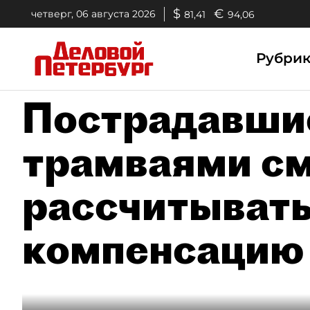
$
€
четверг, 06 августа 2026
81,41
94,06
Рубри
Пострадавшие
трамваями см
рассчитывать
компенсацию