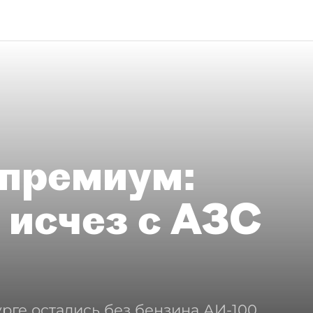
премиум:
 исчез с АЗС
рге остались без бензина АИ-100