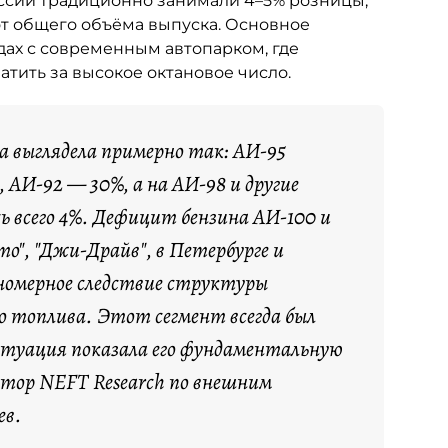
ссии традиционно занимали 4–5% розницы,
от общего объёма выпуска. Основное
ах с современным автопарком, где
тить за высокое октановое число.
са выглядела примерно так: АИ-95
 АИ-92 — 30%, а на АИ-98 и другие
ь всего 4%. Дефицит бензина АИ-100 и
о", "Джи-Драйв", в Петербурге и
номерное следствие структуры
о топлива. Этот сегмент всегда был
итуация показала его фундаментальную
ктор NEFT Research по внешним
ев.