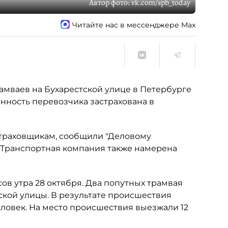
Автор фото:
vk.com/spb_today
Читайте нас в мессенджере Max
амваев на Бухарестской улице в Петербурге
нность перевозчика застрахована в
траховщикам, сообщили "Деловому
. Транспортная компания также намерена
сов утра 28 октября. Два попутных трамвая
тской улицы. В результате происшествия
еловек. На место происшествия выезжали 12