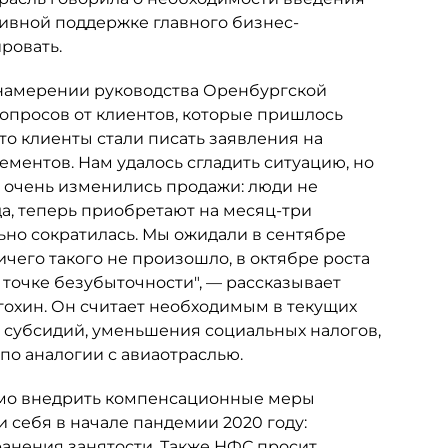
тивной поддержке главного бизнес-
ровать.
 намерении руководства Оренбургской
вопросов от клиентов, которые пришлось
что клиенты стали писать заявления на
ементов. Нам удалось сгладить ситуацию, но
и очень изменились продажи: люди не
а, теперь приобретают на месяц-три
но сократилась. Мы ожидали в сентябре
ичего такого не произошло, в октябре роста
 точке безубыточности", — рассказывает
гохин. Он считает необходимым в текущих
е субсидий, уменьшения социальных налогов,
о аналогии с авиаотраслью.
имо внедрить компенсационные меры
 себя в начале пандемии 2020 году:
ранения занятости. Также НФС просит