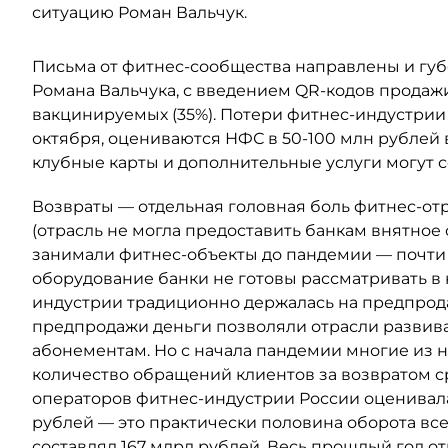
ситуацию Роман Вальчук.
Письма от фитнес-сообщества направлены и губе
Романа Вальчука, с введением QR-кодов продаж
вакцинируемых (35%). Потери фитнес-индустрии 
октября, оцениваются НФС в 50-100 млн рублей 
клубные карты и дополнительные услуги могут с
Возвраты — отдельная головная боль фитнес-отр
(отрасль не могла предоставить банкам внятное
занимали фитнес-объекты до пандемии — почти 
оборудование банки не готовы рассматривать в 
индустрии традиционно держалась на предпрод
предпродажи деньги позволяли отрасли развиват
абонементам. Но с начала пандемии многие из н
количество обращений клиентов за возвратом с
операторов фитнес-индустрии России оценивала
рублей — это практически половина оборота вс
составлял 167 млрд рублей. Весь прошлый год о