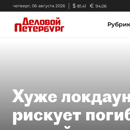
$
€
четверг, 06 августа 2026
81,41
94,06
Рубри
Хуже локдаун
рискует поги