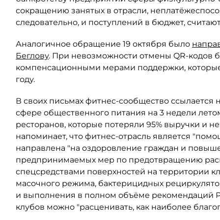
сокращению занятых в отрасли, неплатёжеспосо
следовательно, и поступлений в бюджет, считают
Аналогичное обращение 19 октября было
напра
Беглову
. При невозможности отмены QR-кодов б
компенсационными мерами поддержки, которые 
году.
В своих письмах фитнес-сообщество ссылается н
сфере общественного питания на 3 недели летом
ресторанов, которые потеряли 95% выручки и не
напоминает, что фитнес-отрасль является "помо
направлена "на оздоровление граждан и повыше
предпринимаемых мер по предотвращению расп
спецсредствами поверхностей на территории кл
масочного режима, бактерицидных рециркуляторо
и выполнения в полном объёме рекомендаций Р
клубов можно "расценивать, как наиболее благо