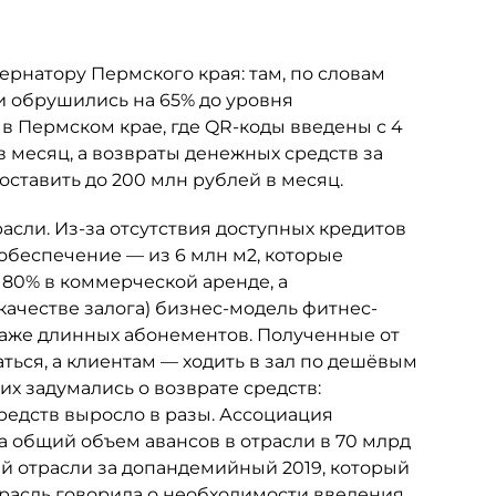
рнатору Пермского края: там, по словам
и обрушились на 65% до уровня
в Пермском крае, где QR-коды введены с 4
в месяц, а возвраты денежных средств за
оставить до 200 млн рублей в месяц.
асли. Из-за отсутствия доступных кредитов
 обеспечение — из 6 млн м2, которые
80% в коммерческой аренде, а
качестве залога) бизнес-модель фитнес-
аже длинных абонементов. Полученные от
ься, а клиентам — ходить в зал по дешёвым
их задумались о возврате средств:
редств выросло в разы. Ассоциация
 общий объем авансов в отрасли в 70 млрд
ей отрасли за допандемийный 2019, который
трасль говорила о необходимости введения