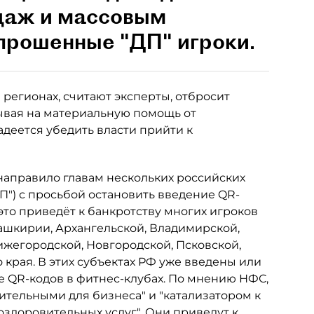
даж и массовым
прошенные "ДП" игроки.
регионах, считают эксперты, отбросит
тывая на материальную помощь от
адеется убедить власти прийти к
направило главам нескольких российских
П") с просьбой остановить введение QR-
это приведёт к банкротству многих игроков
ашкирии, Архангельской, Владимирской,
ижегородской, Новгородской, Псковской,
 края. В этих субъектах РФ уже введены или
 QR-кодов в фитнес-клубах. По мнению НФС,
тельными для бизнеса" и "катализатором к
здоровительных услуг". Они приведут к