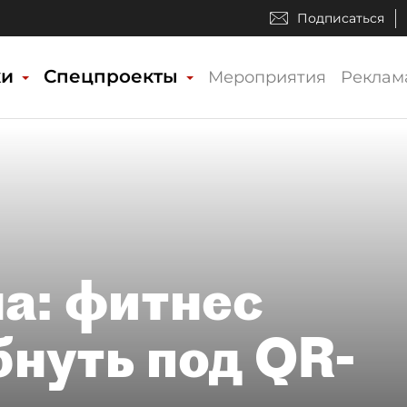
Подписаться
ки
Спецпроекты
Мероприятия
Реклам
а: фитнес
бнуть под QR-