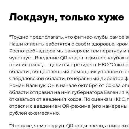
Локдаун, только хуже
"Трудно предполагать, что фитнес-клубы самое з
Наши клиенты заботятся о своём здоровье, кро
Роспотребнадзора мы замеряем температуру и т.д
чувствует. Введение QR-кодов в фитнес-клубах 
прививаться", — делится президент НКО "Союз 
области", общественный помощник уполномоче
Свердловской области, генеральный директор фе
Роман Вальчук. Он в начале октября от Союза 
области отправил на имя губернатора Евгения 
отказаться от введения кодов. По оценкам НФС,
отрасли с введением QR-режима (его намерены вв
рублей ежемесячно.
"Это хуже, чем локдаун. QR-коды ввели, а никак