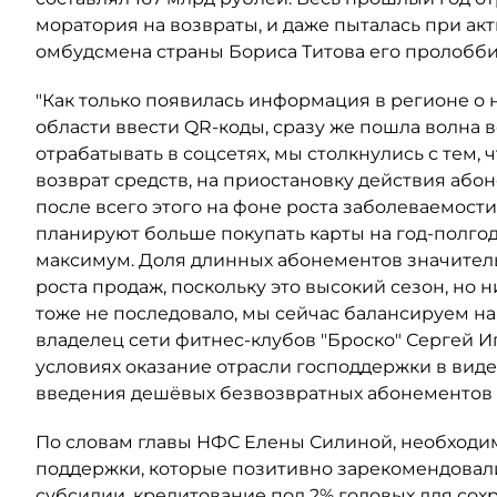
моратория на возвраты, и даже пыталась при ак
омбудсмена страны Бориса Титова его пролобби
"Как только появилась информация в регионе о
области ввести QR-коды, сразу же пошла волна 
отрабатывать в соцсетях, мы столкнулись с тем, 
возврат средств, на приостановку действия абон
после всего этого на фоне роста заболеваемост
планируют больше покупать карты на год-полгод
максимум. Доля длинных абонементов значитель
роста продаж, поскольку это высокий сезон, но н
тоже не последовало, мы сейчас балансируем на
владелец сети фитнес-клубов "Броско" Сергей И
условиях оказание отрасли господдержки в вид
введения дешёвых безвозвратных абонементов п
По словам главы НФС Елены Силиной, необход
поддержки, которые позитивно зарекомендовали
субсидии, кредитование под 2% годовых для сох