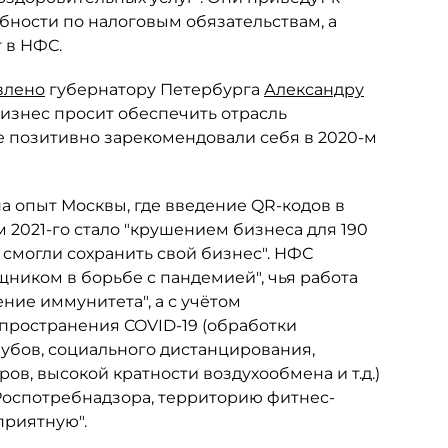
бности по налоговым обязательствам, а
 в НФС.
влено
губернатору Петербурга
Александру
изнес просит обеспечить отрасль
позитивно зарекомендовали себя в 2020-м
а опыт Москвы, где введение QR-кодов в
 2021-го стало "крушением бизнеса для 190
 смогли сохранить свой бизнес". НФС
щником в борьбе с пандемией", чья работа
ние иммунитета", а с учётом
ространения COVID-19 (обработки
убов, социального дистанцирования,
в, высокой кратности воздухообмена и т.д.)
оспотребнадзора, территорию фитнес-
приятную".