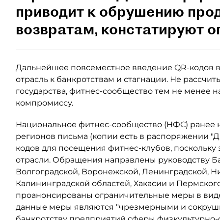
приводит к обрушению про
возвратам, констатируют о
Дальнейшее повсеместное введение QR-кодов в 
отрасль к банкротствам и стагнации. Не рассчи
государства, фитнес-сообщество тем не менее н
компромиссу.
Национальное фитнес-сообщество (НФС) ранее 
регионов письма (копии есть в распоряжении "Д
кодов для посещения фитнес-клубов, поскольку 
отрасли. Обращения направлены руководству Б
Волгоградской, Воронежской, Ленинградской, Н
Калининградской областей, Хакасии и Пермского
проанонсированы ограничительные меры в виде
данные меры являются "чрезмерными и сокруши
банкротству предприятий сферы физкультурно-о