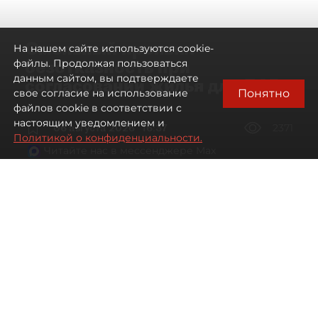
Смольный проявил
На нашем сайте используются cookie-
безотказность при
файлы. Продолжая пользоваться
данным сайтом, вы подтверждаете
согласовании жилья для ЛСР
Понятно
свое согласие на использование
файлов cookie в соответствии с
настоящим уведомлением и
06 августа 2026
16:37
2371
Политикой о конфиденциальности.
Читайте нас в мессенджере Max
Павел Никифоров, Евгения Иванова
Все материалы автора
Автор фото:
Сергей Ермохин / "ДП"
"Группа ЛСР" оказалась главным бенефициаром