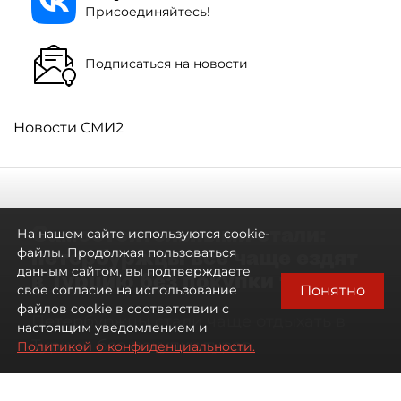
Присоединяйтесь!
Подписаться на новости
Новости СМИ2
Самостоятельными стали:
На нашем сайте используются cookie-
петербуржцы всё чаще ездят
файлы. Продолжая пользоваться
данным сайтом, вы подтверждаете
в Турцию без покупки туров
Понятно
свое согласие на использование
файлов cookie в соответствии с
Петербуржцы стали чаще отдыхать в
настоящим уведомлением и
Турции без покупки туров
Политикой о конфиденциальности.
08 августа 2026
00:05
847