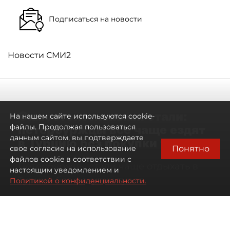
Подписаться на новости
Новости СМИ2
Самостоятельными стали:
На нашем сайте используются cookie-
петербуржцы всё чаще ездят
файлы. Продолжая пользоваться
данным сайтом, вы подтверждаете
в Турцию без покупки туров
Понятно
свое согласие на использование
файлов cookie в соответствии с
Петербуржцы стали чаще отдыхать в
настоящим уведомлением и
Турции без покупки туров
Политикой о конфиденциальности.
08 августа 2026
00:05
1808
Читайте нас в мессенджере Max