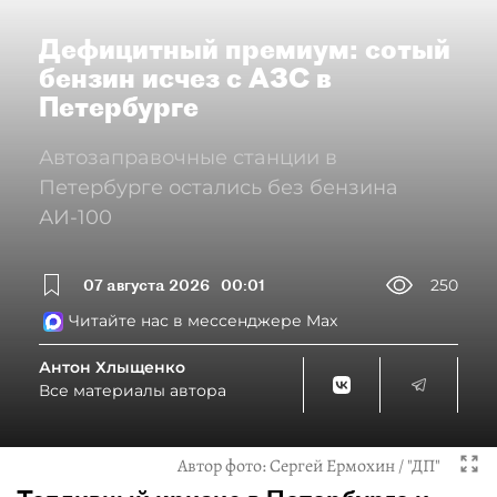
Дефицитный премиум: сотый
бензин исчез с АЗС в
Петербурге
Автозаправочные станции в
Петербурге остались без бензина
АИ-100
07 августа 2026
00:01
250
Читайте нас в мессенджере Max
Антон Хлыщенко
Все материалы автора
Автор фото:
Сергей Ермохин / "ДП"