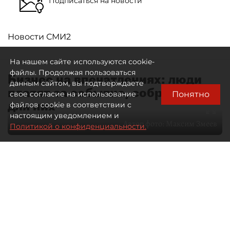
Подписаться на новости
Новости СМИ2
На нашем сайте используются cookie-
файлы. Продолжая пользоваться
Бизнес на впечатлениях: люди
данным сайтом, вы подтверждаете
платят за событие, собранное
Понятно
свое согласие на использование
для них
файлов cookie в соответствии с
настоящим уведомлением и
Автор фото:
Максим Змеев
Политикой о конфиденциальности.
04 августа 2026
15:51
1194
Читайте нас в мессенджере Max
dp.ru
Все материалы автора
Летний календарь событий