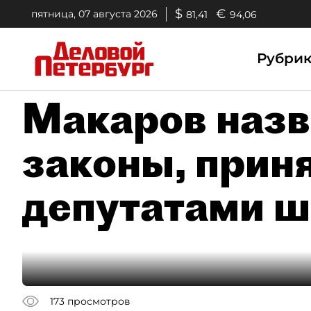
$
€
пятница, 07 августа 2026
81,41
94,06
Рубри
Макаров назв
законы, прин
депутатами ш
173
просмотров