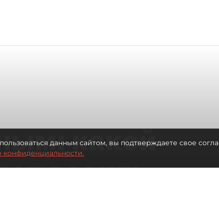
ным: какой
пользоваться данным сайтом, вы подтверждаете свое согла
о конфиденциальности.
дет возить
ых районов