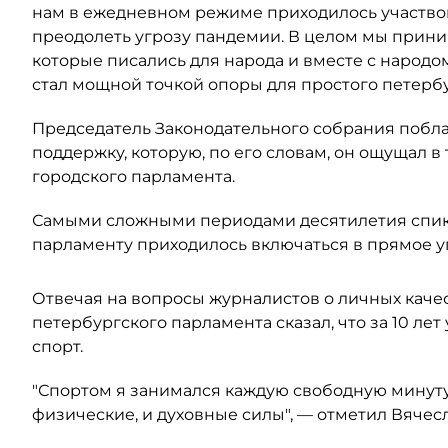
нам в ежедневном режиме приходилось участвов
преодолеть угрозу пандемии. В целом мы прин
которые писались для народа и вместе с народо
стал мощной точкой опоры для простого петербу
Председатель Законодательного собрания побла
поддержку, которую, по его словам, он ощущал в 
городского парламента.
Самыми сложными периодами десятилетия спикер
парламенту приходилось включаться в прямое у
Отвечая на вопросы журналистов о личных качес
петербургского парламента сказал, что за 10 лет
спорт.
"Спортом я занимался каждую свободную минуту
физические, и духовные силы", — отметил Вячес