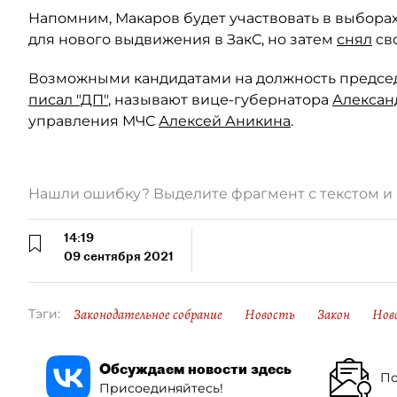
Напомним, Макаров будет участвовать в выборах
для нового выдвижения в ЗакС, но затем
снял
св
Возможными кандидатами на должность председа
писал "ДП"
, называют вице-губернатора
Алексан
управления МЧС
Алексей Аникина
.
Нашли ошибку? Выделите фрагмент с текстом 
14:19
09 сентября 2021
Законодательное собрание
Новость
Закон
Нов
Тэги:
Обсуждаем новости здесь
По
Присоединяйтесь!