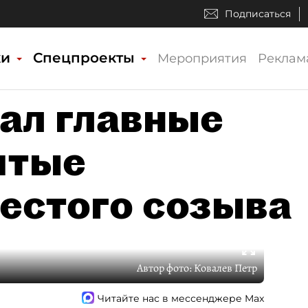
Подписаться
ки
Спецпроекты
Мероприятия
Реклам
ал главные
ятые
естого созыва
Автор фото:
Ковалев Петр
Читайте нас в мессенджере Max